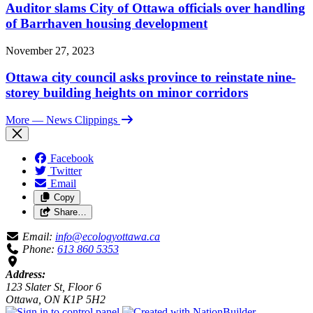
Auditor slams City of Ottawa officials over handling
of Barrhaven housing development
November 27, 2023
Ottawa city council asks province to reinstate nine-
storey building heights on minor corridors
More
— News Clippings
Facebook
Twitter
Email
Copy
Share…
Email:
info@ecologyottawa.ca
Phone:
613 860 5353
Address:
123 Slater St, Floor 6
Ottawa, ON K1P 5H2